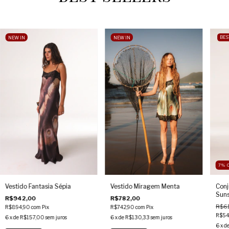
NEW IN
NEW IN
BES
7
%
Vestido Fantasia Sépia
Vestido Miragem Menta
Conj
Suns
R$942,00
R$782,00
R$6
R$894,90
com
Pix
R$742,90
com
Pix
R$54
6
x de
R$157,00
sem juros
6
x de
R$130,33
sem juros
6
x d