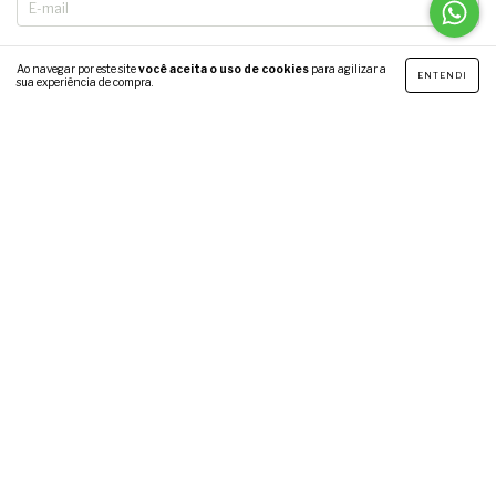
Ao navegar por este site
você aceita o uso de cookies
para agilizar a
ENTENDI
sua experiência de compra.
INSTITUCIONAL
ENTRE EM CONTATO
Copyright Kandy Brasil - 41097526000119 - 2026. Todos os direitos reservados.