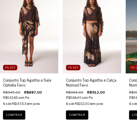
7
%
OFF
7
%
OFF
7
%
Conjunto Top Agatha e Saia
Conjunto Top Agatha e Calça
Conj
Ophelia Favo
Nomad Favo
Nom
R$949,00
R$887,00
R$984,00
R$912,00
R$9
R$842,65
com
Pix
R$866,40
com
Pix
R$86
6
x de
R$147,83
sem juros
6
x de
R$152,00
sem juros
6
x d
COMPRAR
COMPRAR
CO