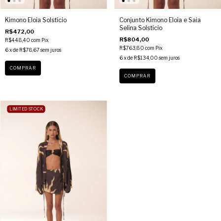
Kimono Eloia Solstício
Conjunto Kimono Eloia e Saia
Selina Solstício
R$472,00
R$804,00
R$448,40
com
Pix
R$763,80
com
Pix
6
x de
R$78,67
sem juros
6
x de
R$134,00
sem juros
COMPRAR
COMPRAR
LIMITED STOCK