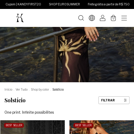
 | KANDYFIRST20
SHOP EUROSUMMER
Frete grátis a partir de R$ 750
Cupom 
0
Início
.
Ver Tudo
.
Shop by color
.
Solstício
Solstício
FILTRAR
One print. Infinite possibilites
BEST SELLER
BEST SELLER