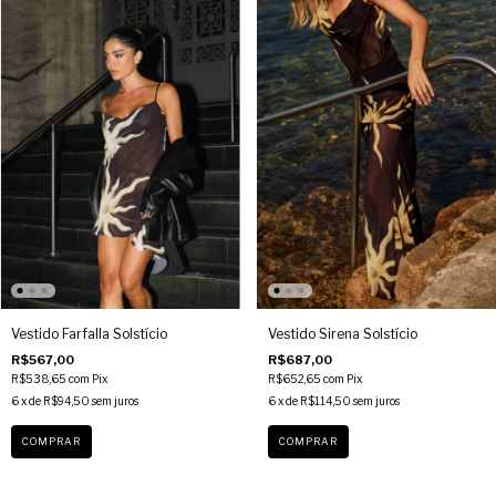
Vestido Farfalla Solstício
Vestido Sirena Solstício
R$567,00
R$687,00
R$538,65
com
Pix
R$652,65
com
Pix
6
x de
R$94,50
sem juros
6
x de
R$114,50
sem juros
COMPRAR
COMPRAR