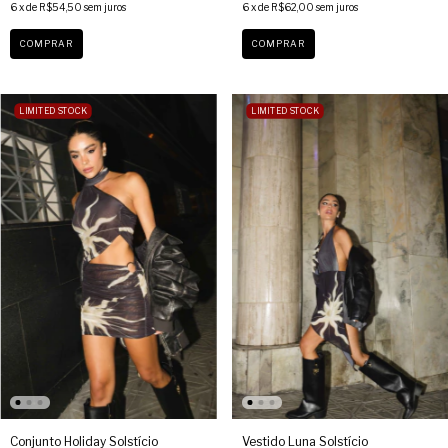
6
x de
R$54,50
sem juros
6
x de
R$62,00
sem juros
COMPRAR
COMPRAR
LIMITED STOCK
LIMITED STOCK
Conjunto Holiday Solstício
Vestido Luna Solstício