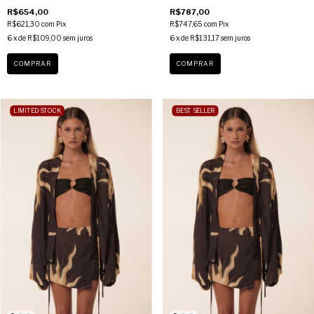
R$654,00
R$787,00
R$621,30
com
Pix
R$747,65
com
Pix
6
x de
R$109,00
sem juros
6
x de
R$131,17
sem juros
COMPRAR
COMPRAR
LIMITED STOCK
BEST SELLER