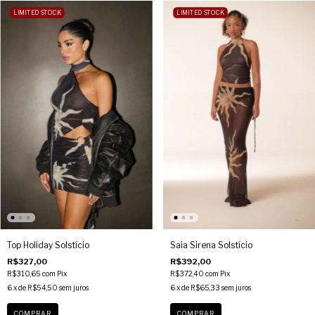
LIMITED STOCK
LIMITED STOCK
Top Holiday Solstício
Saia Sirena Solstício
R$327,00
R$392,00
R$310,65
com
Pix
R$372,40
com
Pix
6
x de
R$54,50
sem juros
6
x de
R$65,33
sem juros
COMPRAR
COMPRAR