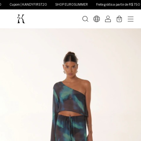
Cupom | KANDYFIRST20
SHOP EUROSUMMER
Frete grátis a partir de R$ 750
0