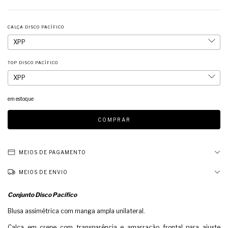
CALÇA DISCO PACÍFICO
TOP DISCO PACÍFICO
em estoque
MEIOS DE PAGAMENTO
MEIOS DE ENVIO
Conjunto Disco Pacífico
Blusa assimétrica com manga ampla unilateral.
Calça em crepe com transparência e amarração frontal para ajuste