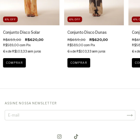
6
%
OFF
6
%
OFF
6
%
Conjunto Disco Solar
Conjunto Disco Dunas
Conj
R$659,00
R$620,00
R$659,00
R$620,00
R$6
R$589,00
com
Pix
R$589,00
com
Pix
R$58
6
x de
R$103,33
sem juros
6
x de
R$103,33
sem juros
6
x d
COMPRAR
COMPRAR
CO
ASSINE NOSSA NEWSLETTER