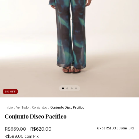
6
%
OFF
Início
.
Ver Tudo
.
Conjuntos
.
Conjunto Disco Pacífico
Conjunto Disco Pacífico
R$659,00
R$620,00
6
x de
R$103,33
sem juros
R$589,00
com
Pix