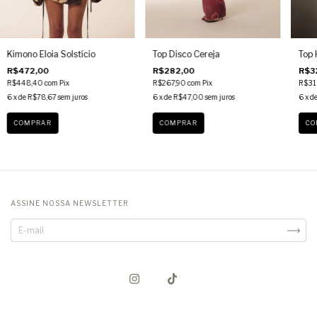
Kimono Eloia Solstício
Top Disco Cereja
Top 
R$472,00
R$282,00
R$3
R$448,40
com
Pix
R$267,90
com
Pix
R$31
6
x de
R$78,67
sem juros
6
x de
R$47,00
sem juros
6
x d
COMPRAR
COMPRAR
CO
ASSINE NOSSA NEWSLETTER