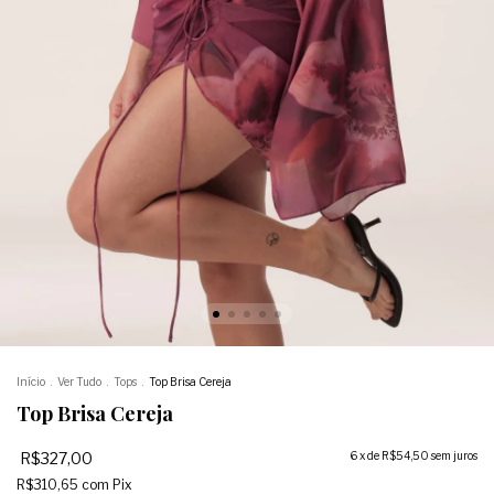
Início
.
Ver Tudo
.
Tops
.
Top Brisa Cereja
Top Brisa Cereja
R$327,00
6
x de
R$54,50
sem juros
R$310,65
com
Pix