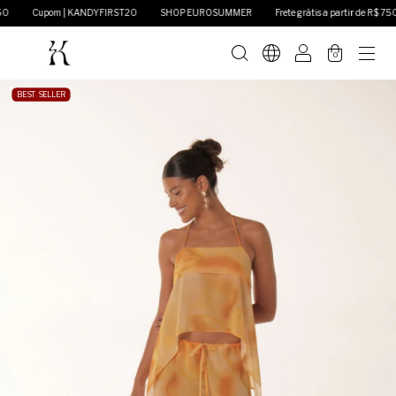
Cupom | KANDYFIRST20
SHOP EUROSUMMER
Frete grátis a partir de R$ 750
0
BEST SELLER