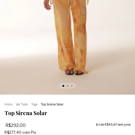
Início
.
Ver Tudo
.
Tops
.
Top Sirena Solar
Top Sirena Solar
R$292,00
6
x de
R$48,67
sem juros
R$277,40
com
Pix