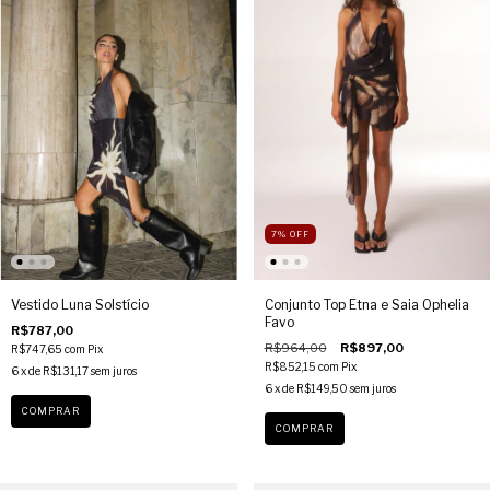
7
%
OFF
Vestido Luna Solstício
Conjunto Top Etna e Saia Ophelia
Favo
R$787,00
R$964,00
R$897,00
R$747,65
com
Pix
R$852,15
com
Pix
6
x de
R$131,17
sem juros
6
x de
R$149,50
sem juros
COMPRAR
COMPRAR