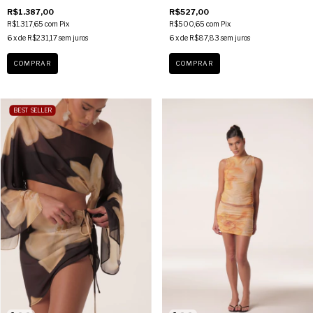
R$1.387,00
R$527,00
R$1.317,65
com
Pix
R$500,65
com
Pix
6
x de
R$231,17
sem juros
6
x de
R$87,83
sem juros
COMPRAR
COMPRAR
BEST SELLER