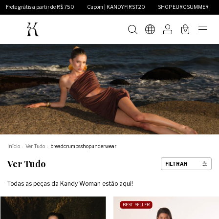
 KANDYFIRST20
SHOP EUROSUMMER
Frete grátis a partir de R$ 750
Cupom | K
0
Início
.
Ver Tudo
.
breadcrumbs.shopunderwear
Ver Tudo
FILTRAR
Todas as peças da Kandy Woman estão aqui!
BEST SELLER