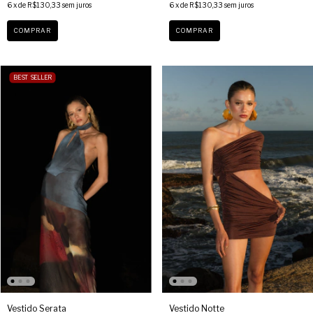
6
x de
R$130,33
sem juros
6
x de
R$130,33
sem juros
COMPRAR
COMPRAR
BEST SELLER
Vestido Serata
Vestido Notte