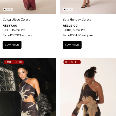
Calça Disco Cereja
Saia Holiday Cereja
R$377,00
R$327,00
R$358,15
com
Pix
R$310,65
com
Pix
6
x de
R$62,83
sem juros
6
x de
R$54,50
sem juros
COMPRAR
COMPRAR
LIMITED STOCK
BEST SELLER