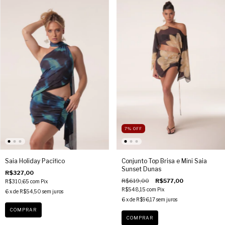
7
%
OFF
Saia Holiday Pacífico
Conjunto Top Brisa e Mini Saia
Sunset Dunas
R$327,00
R$619,00
R$577,00
R$310,65
com
Pix
R$548,15
com
Pix
6
x de
R$54,50
sem juros
6
x de
R$96,17
sem juros
COMPRAR
COMPRAR