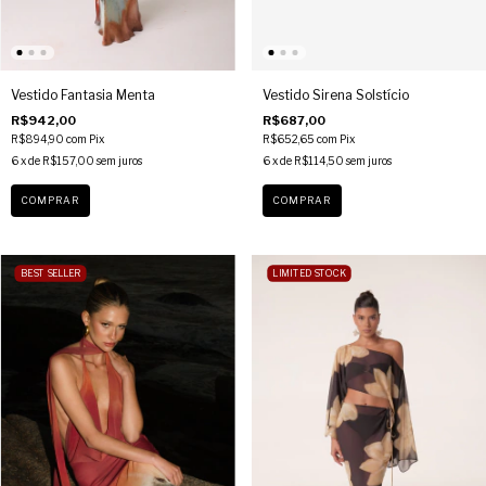
Vestido Fantasia Menta
Vestido Sirena Solstício
R$942,00
R$687,00
R$894,90
com
Pix
R$652,65
com
Pix
6
x de
R$157,00
sem juros
6
x de
R$114,50
sem juros
COMPRAR
COMPRAR
BEST SELLER
LIMITED STOCK