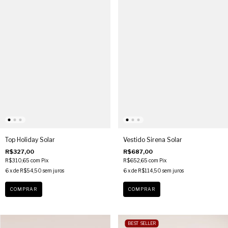
Top Holiday Solar
Vestido Sirena Solar
R$327,00
R$687,00
R$310,65
com
Pix
R$652,65
com
Pix
6
x de
R$54,50
sem juros
6
x de
R$114,50
sem juros
COMPRAR
COMPRAR
BEST SELLER