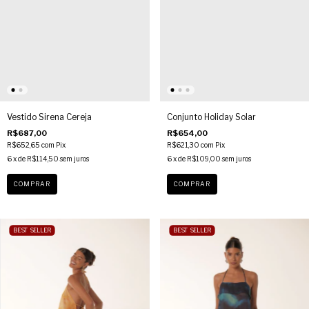
Vestido Sirena Cereja
Conjunto Holiday Solar
R$687,00
R$654,00
R$652,65
com
Pix
R$621,30
com
Pix
6
x de
R$114,50
sem juros
6
x de
R$109,00
sem juros
COMPRAR
COMPRAR
BEST SELLER
BEST SELLER