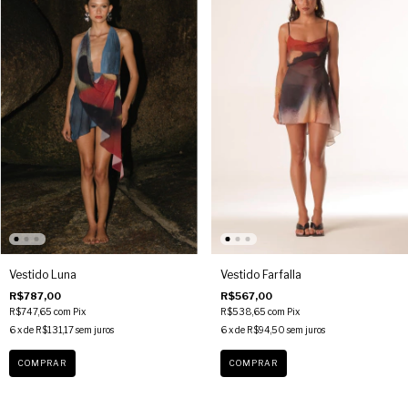
Vestido Luna
Vestido Farfalla
R$787,00
R$567,00
R$747,65
com
Pix
R$538,65
com
Pix
6
x de
R$131,17
sem juros
6
x de
R$94,50
sem juros
COMPRAR
COMPRAR