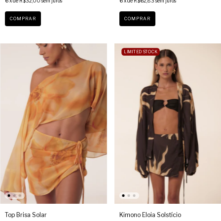
6
x de
R$32,00
sem juros
6
x de
R$62,83
sem juros
COMPRAR
COMPRAR
LIMITED STOCK
Top Brisa Solar
Kimono Eloia Solstício