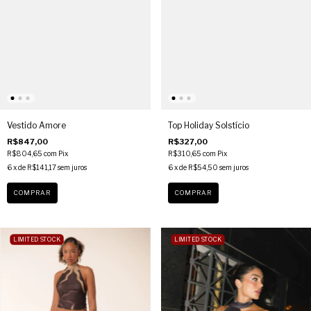
Vestido Amore
Top Holiday Solstício
R$847,00
R$327,00
R$804,65
com
Pix
R$310,65
com
Pix
6
x de
R$141,17
sem juros
6
x de
R$54,50
sem juros
COMPRAR
COMPRAR
LIMITED STOCK
LIMITED STOCK