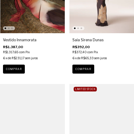
Vestido Innamorata
Saia Sirena Dunas
R$1.387,00
R$392,00
R$1.317,65
com
Pix
R$372,40
com
Pix
6
x de
R$231,17
sem juros
6
x de
R$65,33
sem juros
COMPRAR
COMPRAR
LIMITED STOCK