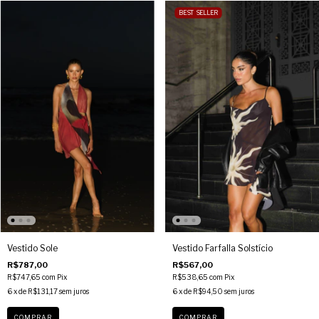
BEST SELLER
Vestido Sole
Vestido Farfalla Solstício
R$787,00
R$567,00
R$747,65
com
Pix
R$538,65
com
Pix
6
x de
R$131,17
sem juros
6
x de
R$94,50
sem juros
COMPRAR
COMPRAR