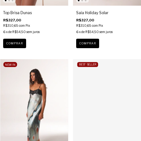
Top Brisa Dunas
Saia Holiday Solar
R$327,00
R$327,00
R$310,65
com
Pix
R$310,65
com
Pix
6
x de
R$54,50
sem juros
6
x de
R$54,50
sem juros
COMPRAR
COMPRAR
NEW IN
BEST SELLER