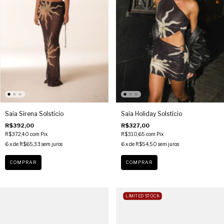
Saia Sirena Solstício
Saia Holiday Solstício
R$392,00
R$327,00
R$372,40
com
Pix
R$310,65
com
Pix
6
x de
R$65,33
sem juros
6
x de
R$54,50
sem juros
COMPRAR
COMPRAR
LIMITED STOCK