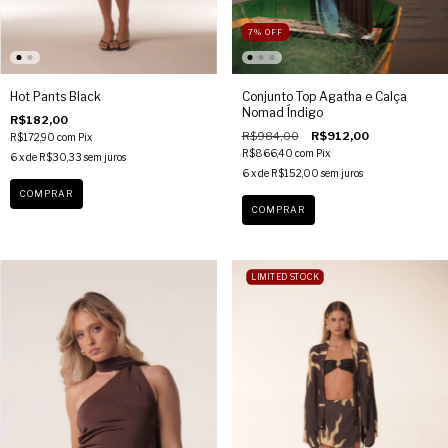
7
%
OFF
Hot Pants Black
Conjunto Top Agatha e Calça
Nomad Índigo
R$182,00
R$984,00
R$912,00
R$172,90
com
Pix
R$866,40
com
Pix
6
x de
R$30,33
sem juros
6
x de
R$152,00
sem juros
COMPRAR
COMPRAR
LIMITED STOCK