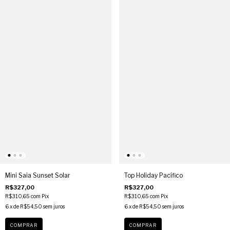
Mini Saia Sunset Solar
Top Holiday Pacífico
R$327,00
R$327,00
R$310,65
com
Pix
R$310,65
com
Pix
6
x de
R$54,50
sem juros
6
x de
R$54,50
sem juros
COMPRAR
COMPRAR