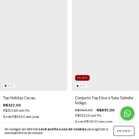
7
%
OFF
Top Holiday Cacau
Conjunto Top Etna e Saia Ophelia
Índigo
R$327,00
R$964,00
R$897,00
R$310,65
com
Pix
R$852,15
com
Pix
6
x de
R$54,50
sem juros
6
x de
R$149,50
sem juros
COMPRAR
Ao navegar por este site
você aceita o uso de cookies
para agilizar a
ENTENDI
sua experiência de compra.
COMPRAR