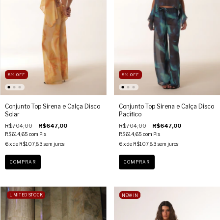
8
%
OFF
8
%
OFF
Conjunto Top Sirena e Calça Disco
Conjunto Top Sirena e Calça Disco
Solar
Pacífico
R$704,00
R$647,00
R$704,00
R$647,00
R$614,65
com
Pix
R$614,65
com
Pix
6
x de
R$107,83
sem juros
6
x de
R$107,83
sem juros
COMPRAR
COMPRAR
NEW IN
LIMITED STOCK