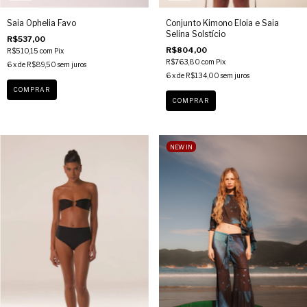
Saia Ophelia Favo
Conjunto Kimono Eloia e Saia
Selina Solstício
R$537,00
R$804,00
R$510,15
com
Pix
R$763,80
com
Pix
6
x de
R$89,50
sem juros
6
x de
R$134,00
sem juros
COMPRAR
COMPRAR
NEW IN