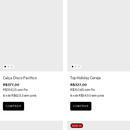
Calça Disco Pacífico
Top Holiday Cereja
R$377,00
R$327,00
R$358,15
com
Pix
R$310,65
com
Pix
6
x de
R$62,83
sem juros
6
x de
R$54,50
sem juros
COMPRAR
COMPRAR
NEW IN