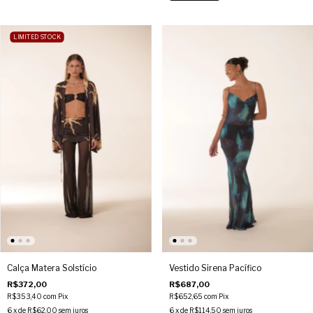
LIMITED STOCK
Calça Matera Solstício
Vestido Sirena Pacífico
R$372,00
R$687,00
R$353,40
com
Pix
R$652,65
com
Pix
6
x de
R$62,00
sem juros
6
x de
R$114,50
sem juros