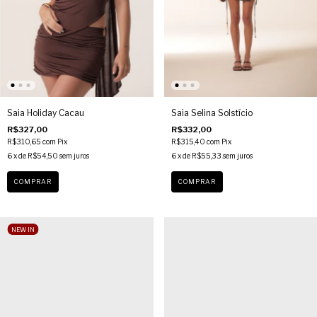
Saia Holiday Cacau
Saia Selina Solstício
R$327,00
R$332,00
R$310,65
com
Pix
R$315,40
com
Pix
6
x de
R$54,50
sem juros
6
x de
R$55,33
sem juros
COMPRAR
COMPRAR
NEW IN