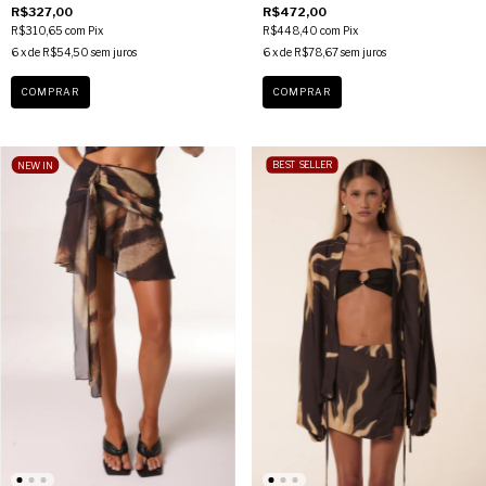
R$327,00
R$472,00
R$310,65
com
Pix
R$448,40
com
Pix
6
x de
R$54,50
sem juros
6
x de
R$78,67
sem juros
COMPRAR
COMPRAR
NEW IN
BEST SELLER