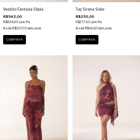
Vestido Fantasia Sépia
Top Sirena Solar
R$942,00
R$292,00
R$894,90
com
Pix
R$277,40
com
Pix
6
x de
R$157,00
sem juros
6
x de
R$48,67
sem juros
COMPRAR
COMPRAR