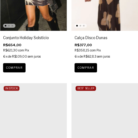
Conjunto Holiday Solstício
Calça Disco Dunas
R$654,00
R$377,00
R$621,30
com
Pix
R$358,15
com
Pix
6
x de
R$109,00
sem juros
6
x de
R$62,83
sem juros
COMPRAR
COMPRAR
IN STOCK
BEST SELLER