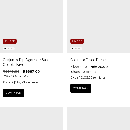
7
%
OFF
6
%
OFF
Conjunto Top Agatha e Saia
Conjunto Disco Dunas
Ophelia Favo
R$659,00
R$620,00
R$949,00
R$887,00
R$589,00
com
Pix
R$842,65
com
Pix
6
x de
R$103,33
sem juros
6
x de
R$147,83
sem juros
COMPRAR
COMPRAR